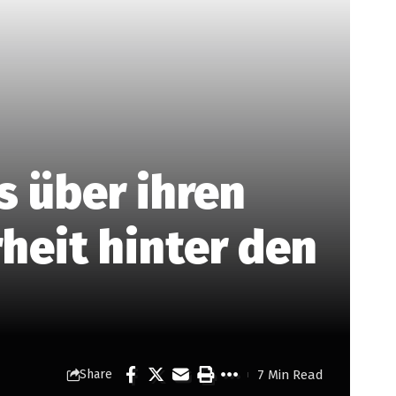
s über ihren
heit hinter den
7 Min Read
Share