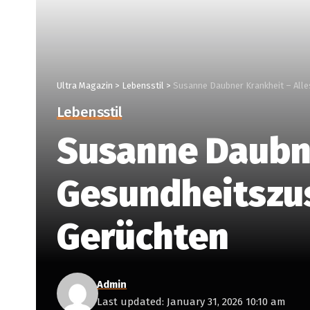
Ultra Magazin
>
Lebensstil
>
Susanne Daubner Krankheit – Alle
Lebensstil
Susanne Daubne
Gesundheitszus
Gerüchten
Admin
Last updated: January 31, 2026 10:10 am