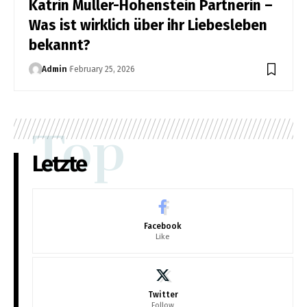
Katrin Müller-Hohenstein Partnerin –
Was ist wirklich über ihr Liebesleben
bekannt?
Admin
February 25, 2026
Top
Letzte
Facebook
Like
Twitter
Follow