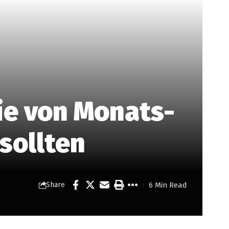
ie von Monats-
sollten
6 Min Read
Share